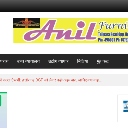
पराध
उच्च न्यायालय
उद्योग व्यापार
मिडिया
मुंह फट
ट की सख्त टिप्पणी: छत्तीसगढ़ DGP को लेकर कही अहम बात, जानिए क्या कहा…