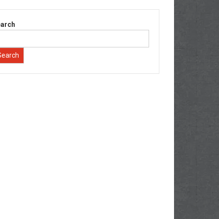
arch
Search