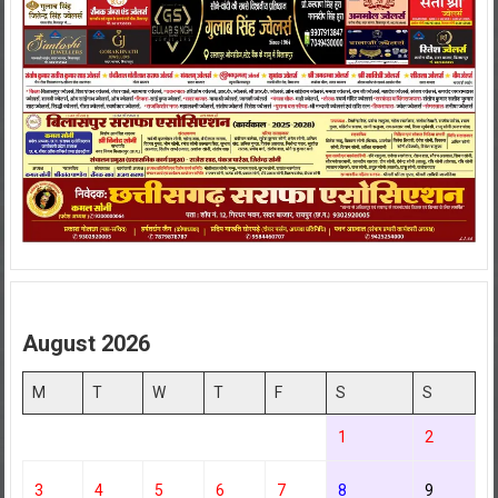
August 2026
M
T
W
T
F
S
S
1
2
3
4
5
6
7
8
9